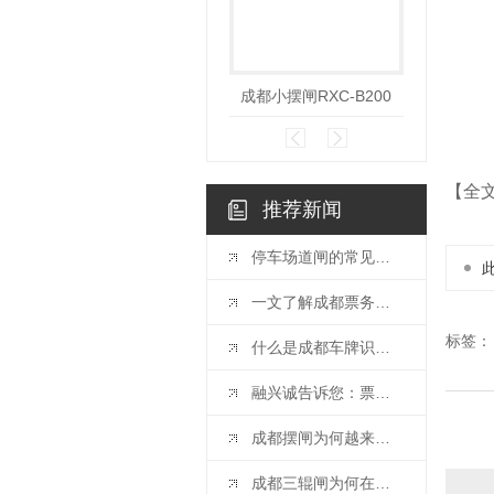
成都小摆闸RXC-B200
成都摆
【全
推荐新闻
停车场道闸的常见故障及维修方法
一文了解成都票务管理系统
标签：
什么是成都车牌识别系统？选购时应注意哪几点事项？
融兴诚告诉您：票务管理系统如何帮助景区解决难点
成都摆闸为何越来越受欢迎
成都三辊闸为何在景区流行？