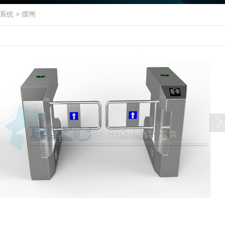
系统
>
摆闸