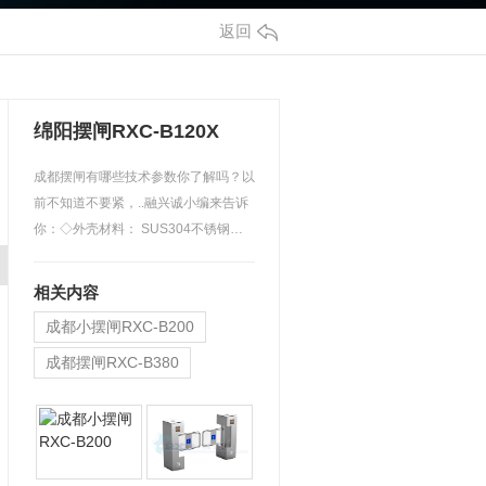
返回
绵阳摆闸RXC-B120X
成都摆闸有哪些技术参数你了解吗？以
前不知道不要紧，..融兴诚小编来告诉
你：◇外壳材料： SUS304不锈钢◇外
壳加工工艺：采用激光…
相关内容
成都小摆闸RXC-B200
成都摆闸RXC-B380
四川摆闸RXC-B120H