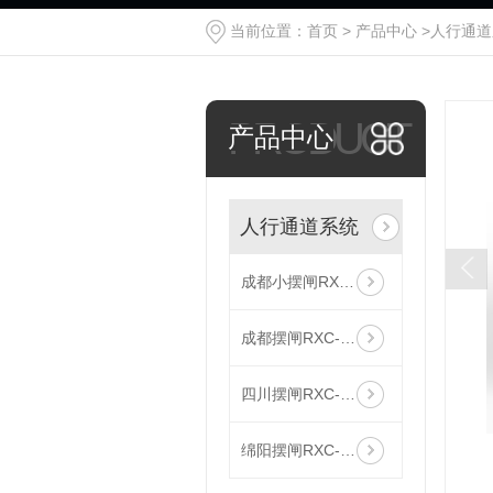
当前位置：
首页
>
产品中心
>
人行通道
PRODUCT
产品中心
人行通道系统
成都小摆闸RXC-B200
成都摆闸RXC-B380
四川摆闸RXC-B120H
绵阳摆闸RXC-B120X